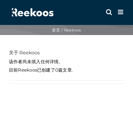
跳
到
内
容
首页
Reekoos
关于
Reekoos
该作者尚未填入任何详情。
目前Reekoos已创建了0篇文章.